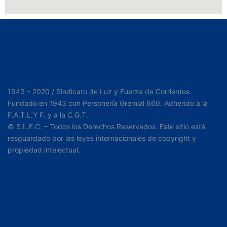
1943 – 2020 / Sindicato de Luz y Fuerza de Corrientes.
Fundado en 1943 con Personería Gremial 660. Adherido a la
F.A.T.L.Y F. y a la C.G.T.
© S.L.F.C. – Todos los Derechos Reservados. Este sitio está
resguardado por las leyes internacionales de copyright y
propiedad intelectual.