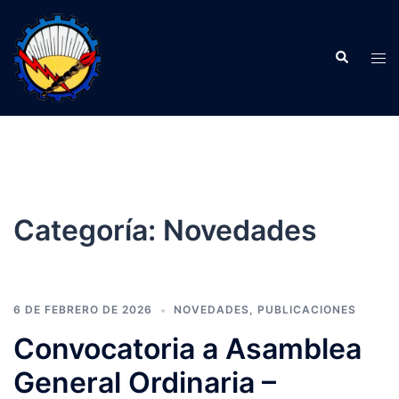
Saltar
al
Buscar
contenido
Alte
men
Categoría:
Novedades
6 DE FEBRERO DE 2026
NOVEDADES
,
PUBLICACIONES
Convocatoria a Asamblea
General Ordinaria –