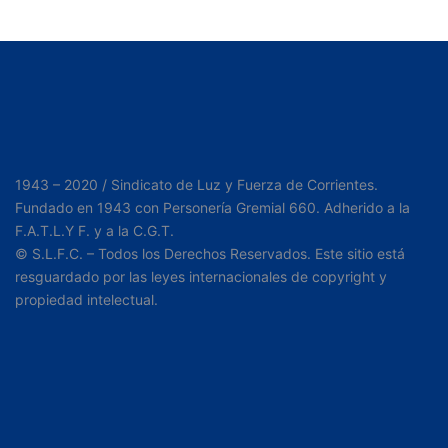
1943 – 2020 / Sindicato de Luz y Fuerza de Corrientes.
Fundado en 1943 con Personería Gremial 660. Adherido a la
F.A.T.L.Y F. y a la C.G.T.
© S.L.F.C. – Todos los Derechos Reservados. Este sitio está
resguardado por las leyes internacionales de copyright y
propiedad intelectual.