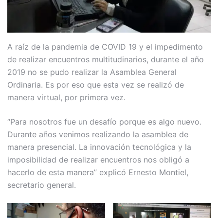
A raíz de la pandemia de COVID 19 y el impedimento
de realizar encuentros multitudinarios, durante el año
2019 no se pudo realizar la Asamblea General
Ordinaria. Es por eso que esta vez se realizó de
manera virtual, por primera vez.
“Para nosotros fue un desafío porque es algo nuevo.
Durante años venimos realizando la asamblea de
manera presencial. La innovación tecnológica y la
imposibilidad de realizar encuentros nos obligó a
hacerlo de esta manera” explicó Ernesto Montiel,
secretario general.